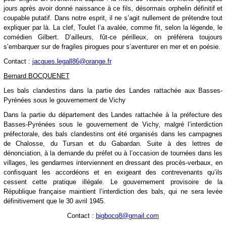
jours après avoir donné naissance à ce fils, désormais orphelin définitif et
coupable putatif. Dans notre esprit, il ne s’agit nullement de prétendre tout
expliquer par là. La clef, Toulet l’a avalée, comme fit, selon la légende, le
comédien Gilbert. D’ailleurs, fût-ce périlleux, on préférera toujours
s’embarquer sur de fragiles pirogues pour s’aventurer en mer et en poésie.
Contact :
jacques.legall86@orange.fr
Bernard BOCQUENET
Les bals clandestins dans la partie des Landes rattachée aux Basses-
Pyrénées sous le gouvernement de Vichy
Dans la partie du département des Landes rattachée à la préfecture des
Basses-Pyrénées sous le gouvernement de Vichy, malgré l’interdiction
préfectorale, des bals clandestins ont été organisés dans les campagnes
de Chalosse, du Tursan et du Gabardan. Suite à des lettres de
dénonciation, à la demande du préfet ou à l’occasion de tournées dans les
villages, les gendarmes interviennent en dressant des procès-verbaux, en
confisquant les accordéons et en exigeant des contrevenants qu’ils
cessent cette pratique illégale. Le gouvernement provisoire de la
République française maintient l’interdiction des bals, qui ne sera levée
définitivement que le 30 avril 1945.
Contact :
bigbocq8@gmail.com