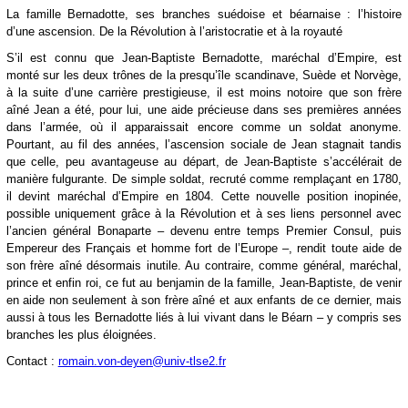
La famille Bernadotte, ses branches suédoise et béarnaise : l’histoire
d’une ascension. De la Révolution à l’aristocratie et à la royauté
S’il est connu que Jean-Baptiste Bernadotte, maréchal d’Empire, est
monté sur les deux trônes de la presqu’île scandinave, Suède et Norvège,
à la suite d’une carrière prestigieuse, il est moins notoire que son frère
aîné Jean a été, pour lui, une aide précieuse dans ses premières années
dans l’armée, où il apparaissait encore comme un soldat anonyme.
Pourtant, au fil des années, l’ascension sociale de Jean stagnait tandis
que celle, peu avantageuse au départ, de Jean-Baptiste s’accélérait de
manière fulgurante. De simple soldat, recruté comme remplaçant en 1780,
il devint maréchal d’Empire en 1804. Cette nouvelle position inopinée,
possible uniquement grâce à la Révolution et à ses liens personnel avec
l’ancien général Bonaparte – devenu entre temps Premier Consul, puis
Empereur des Français et homme fort de l’Europe –, rendit toute aide de
son frère aîné désormais inutile. Au contraire, comme général, maréchal,
prince et enfin roi, ce fut au benjamin de la famille, Jean-Baptiste, de venir
en aide non seulement à son frère aîné et aux enfants de ce dernier, mais
aussi à tous les Bernadotte liés à lui vivant dans le Béarn – y compris ses
branches les plus éloignées.
Contact :
romain.von-deyen@univ-tlse2.fr