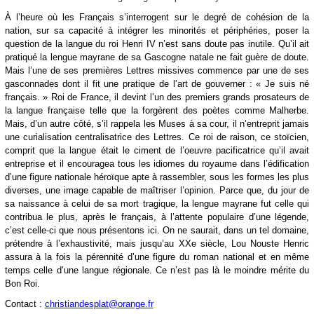
À l’heure où les Français s’interrogent sur le degré de cohésion de la
nation, sur sa capacité à intégrer les minorités et périphéries, poser la
question de la langue du roi Henri IV n’est sans doute pas inutile. Qu’il ait
pratiqué la lengue mayrane de sa Gascogne natale ne fait guère de doute.
Mais l’une de ses premières Lettres missives commence par une de ses
gasconnades dont il fit une pratique de l’art de gouverner : « Je suis né
français. » Roi de France, il devint l’un des premiers grands prosateurs de
la langue française telle que la forgèrent des poètes comme Malherbe.
Mais, d’un autre côté, s’il rappela les Muses à sa cour, il n’entreprit jamais
une curialisation centralisatrice des Lettres. Ce roi de raison, ce stoïcien,
comprit que la langue était le ciment de l’oeuvre pacificatrice qu’il avait
entreprise et il encouragea tous les idiomes du royaume dans l’édification
d’une figure nationale héroïque apte à rassembler, sous les formes les plus
diverses, une image capable de maîtriser l’opinion. Parce que, du jour de
sa naissance à celui de sa mort tragique, la lengue mayrane fut celle qui
contribua le plus, après le français, à l’attente populaire d’une légende,
c’est celle-ci que nous présentons ici. On ne saurait, dans un tel domaine,
prétendre à l’exhaustivité, mais jusqu’au XXe siècle, Lou Nouste Henric
assura à la fois la pérennité d’une figure du roman national et en même
temps celle d’une langue régionale. Ce n’est pas là le moindre mérite du
Bon Roi.
Contact :
christiandesplat@orange.fr