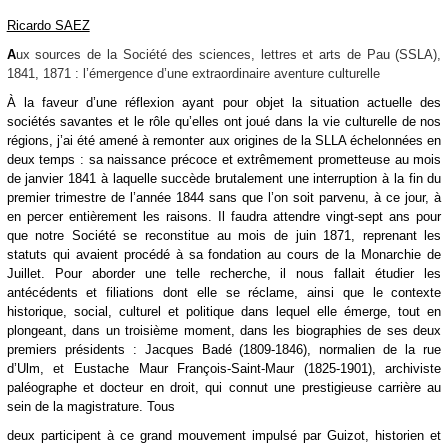
Ricardo SAEZ
A
ux sources de la Société des sciences, lettres et arts de Pau (SSLA),
1841, 1871 : l’émergence d’une extraordinaire aventure culturelle
À la faveur d’une réflexion ayant pour objet la situation actuelle des
sociétés savantes et le rôle qu’elles ont joué dans la vie culturelle de nos
régions, j’ai été amené à remonter aux origines de la SLLA échelonnées en
deux temps : sa naissance précoce et extrêmement prometteuse au mois
de janvier 1841 à laquelle succède brutalement une interruption à la fin du
premier trimestre de l’année 1844 sans que l’on soit parvenu, à ce jour, à
en percer entièrement les raisons. Il faudra attendre vingt-sept ans pour
que notre Société se reconstitue au mois de juin 1871, reprenant les
statuts qui avaient procédé à sa fondation au cours de la Monarchie de
Juillet. Pour aborder une telle recherche, il nous fallait étudier les
antécédents et filiations dont elle se réclame, ainsi que le contexte
historique, social, culturel et politique dans lequel elle émerge, tout en
plongeant, dans un troisième moment, dans les biographies de ses deux
premiers présidents : Jacques Badé (1809-1846), normalien de la rue
d’Ulm, et Eustache Maur François-Saint-Maur (1825-1901), archiviste
paléographe et docteur en droit, qui connut une prestigieuse carrière au
sein de la magistrature. Tous
deux participent à ce grand mouvement impulsé par Guizot, historien et