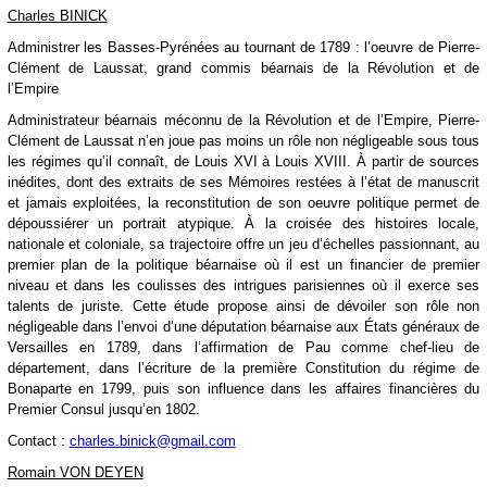
Charles BINICK
Administrer les Basses-Pyrénées au tournant de 1789 : l’oeuvre de Pierre-
Clément de Laussat, grand commis béarnais de la Révolution et de
l’Empire
Administrateur béarnais méconnu de la Révolution et de l’Empire, Pierre-
Clément de Laussat n’en joue pas moins un rôle non négligeable sous tous
les régimes qu’il connaît, de Louis XVI à Louis XVIII. À partir de sources
inédites, dont des extraits de ses Mémoires restées à l’état de manuscrit
et jamais exploitées, la reconstitution de son oeuvre politique permet de
dépoussiérer un portrait atypique. À la croisée des histoires locale,
nationale et coloniale, sa trajectoire offre un jeu d’échelles passionnant, au
premier plan de la politique béarnaise où il est un financier de premier
niveau et dans les coulisses des intrigues parisiennes où il exerce ses
talents de juriste. Cette étude propose ainsi de dévoiler son rôle non
négligeable dans l’envoi d’une députation béarnaise aux États généraux de
Versailles en 1789, dans l’affirmation de Pau comme chef-lieu de
département, dans l’écriture de la première Constitution du régime de
Bonaparte en 1799, puis son influence dans les affaires financières du
Premier Consul jusqu’en 1802.
Contact :
charles.binick@gmail.com
Romain VON DEYEN