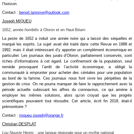
l’horizon.
Contact :
benoit.lannoye@outlook.com
Joseph MIQUEU
1652, année
horribilis
à Oloron et en Haut-Béarn
La peste de 1652 a induit une année noire qui a laissé des séquelles et
marqué les esprits. Le sujet avait été traité dans cette Revue en 1988 et
1992, mais il était intéressant d’y apporter un complément économique en
particulier. Les journaux des jurats d’Oloron, parfaitement conservés, sont
riches d’informations à cet égard. Le confinement de la population, seul
remède provoquant l’arrêt de l’activité économique, a obligé la
communauté à emprunter pour acheter des céréales pour une population
au bord de la famine. Ces journaux nous font vivre les péripéties de la
gestion de crise. On ne pourra manquer de faire le rapprochement avec la
période actuelle subissant les affres du coronavirus, ce qui amène à
employer les mêmes solutions, alors qu’on croyait que les progrès
scientifiques pouvaient tout résoudre. Cet article, écrit fin 2018, était-il
prémonitoire ?
Contact :
miqueu.joseph@orange.fr
Christian DESPLAT
Lou Nouste Henric
: une langue régionale pour un mythe national