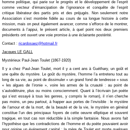
homme politique, qui parie sur le progrès et le développement de l’esprit
comme vecteur d’émancipation de l’ignorance et conquête de l’esprit
critique libérateur des partis pris et des préjugés. Non seulement notre
Association s’est montrée fidèle au cours de sa longue histoire à cette
mission, mais on peut également avancer, comme s’efforce de le montrer,
documents à l’appui, le présent article, à quel point nos deux premiers
présidents ont ouvert une voie promise à une éclairante postérité.
Contact :
ricardosaez@hotmail.fr
Jacques LE GALL
Mystérieux Paul-Jean Toulet (1867-1920)
Il y a chez Paul-Jean Toulet, mort il y a cent ans à Guéthary, un goût et
une quête du mystère. Le goût du mystère, l’homme l’a entretenu tout au
long de sa vie, au point de dissimuler « un grand fond de tendresse » sous
« les algues de l’ironie », voire les armes de la cruauté : au point de
s’autodétruire, plus ou moins consciemment. Quant à l’écrivain (un poète
qui s’est essayé à tous les genres, y compris le roman), il n’en cherche
pas moins, un peu partout, à frapper aux portes de l’invisible : le mystère
de l’amour et de la mort, de la beauté et de la vie, le mystère en général
constitue l’un des principaux foyers de cette oeuvre elliptique et souvent
tragique, en tout cas non réductible à la simple fantaisie. Nous avons fait
l’hypothèse que les contradictions de l’homme et du poète pouvaient avoir
pour origine un événement capital : la mère de Toulet est morte quelques