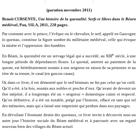
(parution novembre 2011)
Benoît CURSENTE,
Une histoire de la questalité. Serfs et libres dans le Béarn
médiéval
, Pau, SSLA, 2011, 220 pages.
Par contraste avec le prince, l’évêque ou le chevalier, le serf, appelé en Gascogne
lo questau, constitue la figure sombre du millénaire médiéval, celle qui évoque
la misère et l’oppression des humbles.
e
En Béarn, la questalité est un servage légal qui a succédé, au XIII
siècle, à une
longue période de dépendances floues. Le questal, astreint au paiement de la
queste, est héréditairement soumis à son seigneur en raison de sa personne et au
titre de sa tenure, le casal (en gascon casau).
Or, dans ce livre, il est démontré que le serf béarnais ne fut pas celui qu’on croît.
Qu’il a été, à la fois, soumis aux nobles et proche d’eux. Qu’avant de devenir un
être méprisé, il a longtemps été un « seigneur » domestique craint et respecté.
Qu’en définitive, il a été un notable, piégé par l’histoire, effacé en tant que tel
des mémoires, mais qui a laissé une empreinte qui perdure dans nos paysages.
En dévoilant l’étonnant destin des questaux, ce livre invite à découvrir sous un
autre jour l’histoire sociale du Béarn médiéval et à parcourir avec un regard
nouveau bien des villages du Béarn actuel.