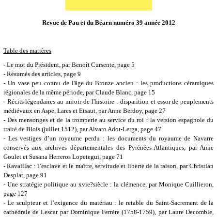
Revue de Pau et du Béarn numéro 39 année 2012
Table des matières
- Le mot du Président, par Benoît Cursente, page 5
- Résumés des articles, page 9
- Un vase peu connu de l'âge du Bronze ancien : les productions céramiques
régionales de la même période, par Claude Blanc, page 15
- Récits légendaires au miroir de l'histoire : disparition et essor de peuplements
médiévaux en Aspe, Lares et Etsaut, par Anne Berdoy, page 27
- Des mensonges et de la tromperie au service du roi : la version espagnole du
traité de Blois (juillet 1512), par Alvaro Adot-Lerga, page 47
- Les vestiges d’un royaume perdu : les documents du royaume de Navarre
conservés aux archives départementales des Pyrénées-Atlantiques, par Anne
Goulet et Susana Herreros Lopetegui, page 71
- Ravaillac : l’esclave et le maître, servitude et liberté de la raison, par Christian
Desplat, page 91
- Une stratégie politique au xvie?siècle : la clémence, par Monique Cuillieron,
page 127
- Le sculpteur et l’exigence du matériau : le retable du Saint-Sacrement de la
cathédrale de Lescar par Dominique Ferrère (1758-1759), par Laure Decomble,