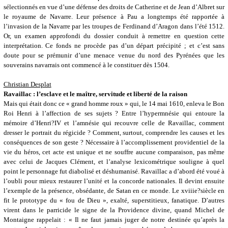
sélectionnés en vue d’une défense des droits de Catherine et de Jean d’Albret sur
le royaume de Navarre. Leur présence à Pau a longtemps été rapportée à
l’invasion de la Navarre par les troupes de Ferdinand d’Aragon dans l’été 1512.
Or, un examen approfondi du dossier conduit à remettre en question cette
interprétation. Ce fonds ne procède pas d’un départ précipité ; et c’est sans
doute pour se prémunir d’une menace venue du nord des Pyrénées que les
souverains navarrais ont commencé à le constituer dès 1504.
Christian Desplat
Ravaillac : l’esclave et le maître, servitude et liberté de la raison
Mais qui était donc ce « grand homme roux » qui, le 14 mai 1610, enleva le Bon
Roi Henri à l’affection de ses sujets ? Entre l’hypermnésie qui entoure la
mémoire d’Henri?IV et l’amnésie qui recouvre celle de Ravaillac, comment
dresser le portrait du régicide ? Comment, surtout, comprendre les causes et les
conséquences de son geste ? Nécessaire à l’accomplissement providentiel de la
vie du héros, cet acte est unique et ne souffre aucune comparaison, pas même
avec celui de Jacques Clément, et l’analyse lexicométrique souligne à quel
point le personnage fut diabolisé et déshumanisé. Ravaillac a d’abord été voué à
l’oubli pour mieux restaurer l’unité et la concorde nationales. Il devint ensuite
l’exemple de la présence, obsédante, de Satan en ce monde. Le xviiie?siècle en
fit le prototype du « fou de Dieu », exalté, superstitieux, fanatique. D’autres
virent dans le parricide le signe de la Providence divine, quand Michel de
Montaigne rappelait : « Il ne faut jamais juger de notre destinée qu’après la