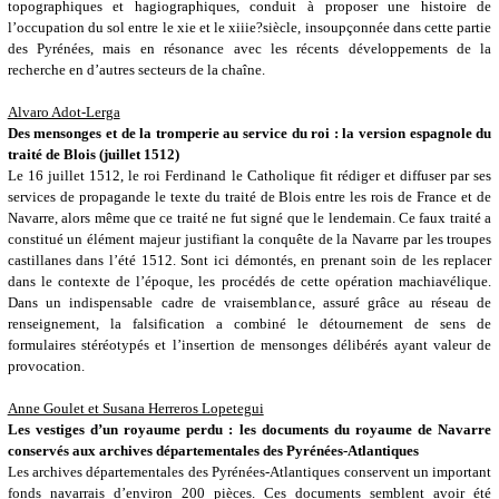
topographiques et hagiographiques, conduit à proposer une histoire de
l’occupation du sol entre le xie et le xiiie?siècle, insoupçonnée dans cette partie
des Pyrénées, mais en résonance avec les récents développements de la
recherche en d’autres secteurs de la chaîne.
Alvaro Adot-Lerga
Des mensonges et de la tromperie au service du roi : la version espagnole du
traité de Blois (juillet 1512)
Le 16 juillet 1512, le roi Ferdinand le Catholique fit rédiger et diffuser par ses
services de propagande le texte du traité de Blois entre les rois de France et de
Navarre, alors même que ce traité ne fut signé que le lendemain. Ce faux traité a
constitué un élément majeur justifiant la conquête de la Navarre par les troupes
castillanes dans l’été 1512. Sont ici démontés, en prenant soin de les replacer
dans le contexte de l’époque, les procédés de cette opération machiavélique.
Dans un indispensable cadre de vraisemblance, assuré grâce au réseau de
renseignement, la falsification a combiné le détournement de sens de
formulaires stéréotypés et l’insertion de mensonges délibérés ayant valeur de
provocation.
Anne Goulet et Susana Herreros Lopetegui
Les vestiges d’un royaume perdu : les documents du royaume de Navarre
conservés aux archives départementales des Pyrénées-Atlantiques
Les archives départementales des Pyrénées-Atlantiques conservent un important
fonds navarrais d’environ 200 pièces. Ces documents semblent avoir été