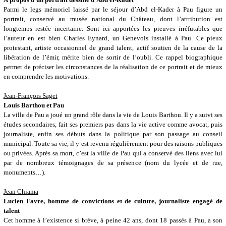
Parmi le legs mémoriel laissé par le séjour d’Abd el-Kader à Pau figure un
portrait, conservé au musée national du Château, dont l’attribution est
longtemps restée incertaine. Sont ici apportées les preuves irréfutables que
l’auteur en est bien Charles Eynard, un Genevois installé à Pau. Ce pieux
protestant, artiste occasionnel de grand talent, actif soutien de la cause de la
libération de l’émir, mérite bien de sortir de l’oubli. Ce rappel biographique
permet de préciser les circonstances de la réalisation de ce portrait et de mieux
en comprendre les motivations.
Jean-François Saget
Louis Barthou et Pau
La ville de Pau a joué un grand rôle dans la vie de Louis Barthou. Il y a suivi ses
études secondaires, fait ses premiers pas dans la vie active comme avocat, puis
journaliste, enfin ses débuts dans la politique par son passage au conseil
municipal. Toute sa vie, il y est revenu régulièrement pour des raisons publiques
ou privées. Après sa mort, c’est la ville de Pau qui a conservé des liens avec lui
par de nombreux témoignages de sa présence (nom du lycée et de rue,
monuments…).
Jean Chiama
Lucien Favre, homme de convictions et de culture, journaliste engagé de
talent
Cet homme à l’existence si brève, à peine 42 ans, dont 18 passés à Pau, a son