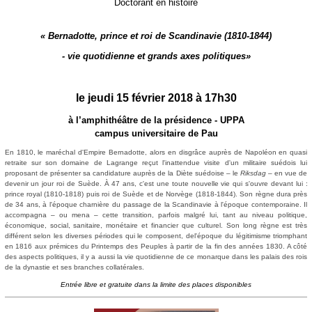
Doctorant en histoire
« Bernadotte, prince et roi de Scandinavie (1810-1844)
- vie quotidienne et grands axes politiques»
le jeudi 15 février 2018 à 17h30
à l’amphithéâtre de la présidence - UPPA
campus universitaire de Pau
En 1810, le maréchal d'Empire Bernadotte, alors en disgrâce auprès de Napoléon en quasi
retraite sur son domaine de Lagrange reçut l'inattendue visite d'un militaire suédois lui
proposant de présenter sa can
d
i
da
t
u
r
e
auprès
de
l
a
D
i
è
t
e
suédo
i
se
–
l
e
Ri
ksdag
–
en
vue
de
deve
n
i
r
un
j
o
ur
roi
de Suède.
À 47
ans,
c'
e
st
une
t
ou
t
e
nouve
l
l
e v
i
e
qui s
'
ouvre
devant
l
u
i
:
pr
i
nce
r
o
y
a
l
(1810-1818)
pu
i
s roi de Suède et de Norvège (1818-1844). Son règne dura près
de 34 ans, à l'époque charnière du passage de la Scandinavie à l'époque contemporaine. Il
accompagna – ou mena – cette transition, parfois malgré lui, tant au niveau politique,
économique, social, sanitaire, monétaire et financier que culturel. Son long règne est très
différent selon les diverses périodes qui le composent, del'époque du légitimisme triomphant
en 1816 aux prémices du Printemps des Peuples à partir de la fin des années 1830. A côté
des aspects politiques, il y a aussi la vie quotidienne de ce monarque dans les palais des rois
de la dynastie et ses branches collatérales.
Entrée libre et gratuite dans la limite des places disponibles