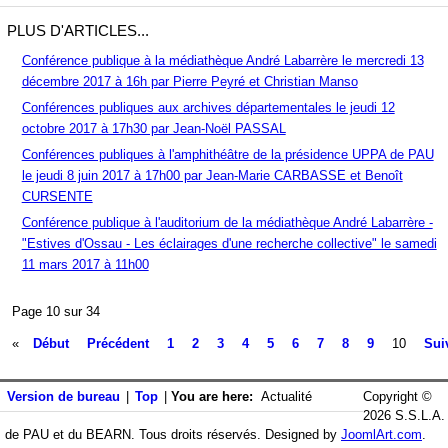
PLUS D'ARTICLES...
Conférence publique à la médiathèque André Labarrère le mercredi 13
décembre 2017 à 16h par Pierre Peyré et Christian Manso
Conférences publiques aux archives départementales le jeudi 12
octobre 2017 à 17h30 par Jean-Noël PASSAL
Conférences publiques à l'amphithéâtre de la présidence UPPA de PAU
le jeudi 8 juin 2017 à 17h00 par Jean-Marie CARBASSE et Benoît
CURSENTE
Conférence publique à l'auditorium de la médiathèque André Labarrère -
"Estives d'Ossau - Les éclairages d'une recherche collective" le samedi
11 mars 2017 à 11h00
Page 10 sur 34
«
Début
Précédent
1
2
3
4
5
6
7
8
9
10
Sui
Version de bureau
|
Top
|
You are here:
Actualité
Copyright ©
2026 S.S.L.A.
de PAU et du BEARN. Tous droits réservés. Designed by
JoomlArt.com
.