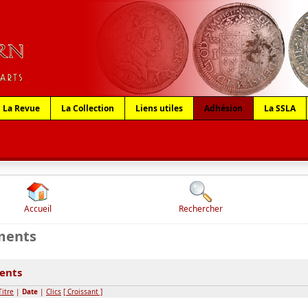
La Revue
La Collection
Liens utiles
Adhésion
La SSLA
Accueil
Rechercher
ments
ents
Titre
|
Date
|
Clics
[ Croissant ]