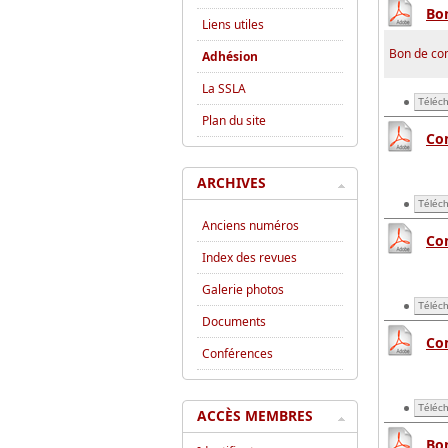
Bon
Liens utiles
Bon de com
Adhésion
La SSLA
Téléch
Plan du site
Co
ARCHIVES
Téléch
Anciens numéros
Co
Index des revues
Galerie photos
Téléch
Documents
Co
Conférences
Téléch
ACCÈS MEMBRES
Bon