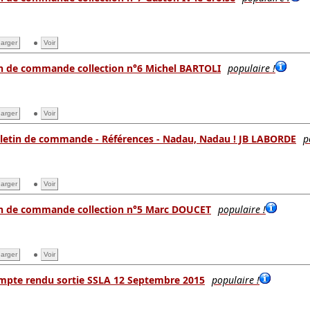
arger
Voir
n de commande collection n°6 Michel BARTOLI
populaire !
arger
Voir
lletin de commande - Références - Nadau, Nadau ! JB LABORDE
p
arger
Voir
n de commande collection n°5 Marc DOUCET
populaire !
arger
Voir
mpte rendu sortie SSLA 12 Septembre 2015
populaire !