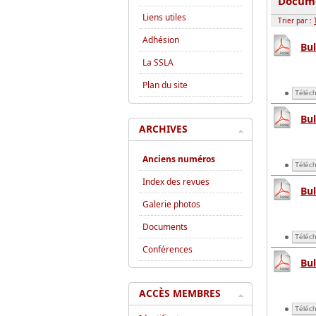
Docum
Liens utiles
Trier par :
Adhésion
Bul
La SSLA
Plan du site
Téléch
Bul
ARCHIVES
Anciens numéros
Téléch
Index des revues
Bul
Galerie photos
Documents
Téléch
Conférences
Bul
ACCÈS MEMBRES
Téléch